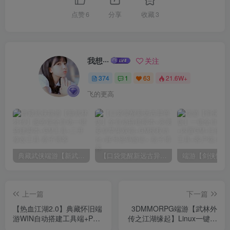
点赞
6
分享
收藏
3
我想···
关注
374
1
63
21.6W+
飞的更高
典藏武侠端游【新武林外传】服务端全自动一键搭建脚本+GM工具+二开修改工具
【口袋觉醒新远古异兽版】全自动搭建脚本+亲测安卓苹果双端+GM授权后台+账号密码验证+
上一篇
下一篇
【热血江湖2.0】典藏怀旧端
3DMMORPG端游【武林外
游WIN自动搭建工具端+PC
传之江湖缘起】Linux一键全
客户端+藏宝阁+假人陪玩
自动搭建端+Linux手工服务