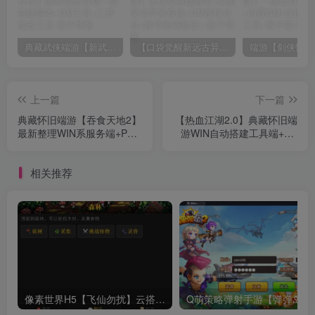
典藏武侠端游【新武林外传】服务端全自动一键搭建脚本+GM工具+二开修改工具
【口袋觉醒新远古异兽版】全自动搭建脚本+亲测安卓苹果双端+GM授权后台+账号密码验证+
上一篇
下一篇
典藏怀旧端游【吞食天地2】
【热血江湖2.0】典藏怀旧端
最新整理WIN系服务端+PC
游WIN自动搭建工具端+PC
客户端+详细搭建教程
客户端+藏宝阁+假人陪玩
+详细搭建教程
相关推荐
像素世界H5【飞仙勿扰】云搭建控制台+Linux一键全自动搭建脚本+全功能后台
Q萌策略弹射手游【弹弹岛2】最新整理Linux一键全自动