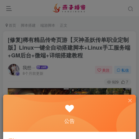
首页
脚本搭建
端游脚本
正文
[修复]稀有精品传奇页游【灭神圣妖传单职业定制
版】Linux一键全自动搭建脚本+Linux手工服务端
+GM后台+微端+详细搭建教程
我想···
关注
私信
8个月前更新
929
7
公告