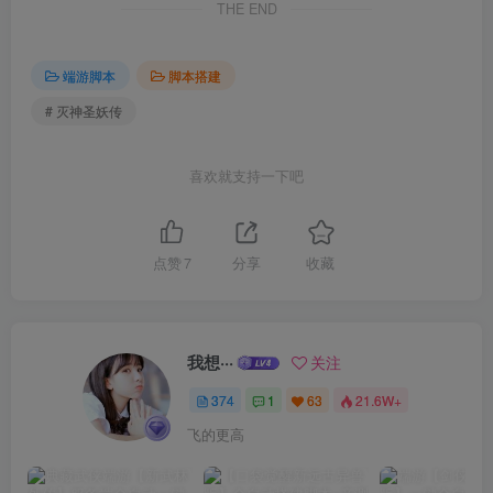
THE END
端游脚本
脚本搭建
# 灭神圣妖传
喜欢就支持一下吧
点赞
7
分享
收藏
我想···
关注
374
1
63
21.6W+
飞的更高