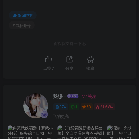
端游脚本
# 武林外传
喜欢就支持一下吧
点赞
7
分享
收藏
我想···
关注
374
1
63
21.6W+
飞的更高