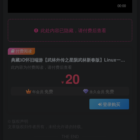
此处内容已隐藏，请付费后查看
付费阅读
典藏3D怀旧端游【武林外传之星陨武林新春版】Linux一键全自动搭建脚本+Linux手工服务端+GM工具+网页注册+PC客户端+详细搭建教程
此内容为付费阅读，请付费后查看
20
￥
免费
免费
年会员
永久会员
登录购买
©
版权声明
文章版权归作者所有，未经允许请勿转载。
THE END