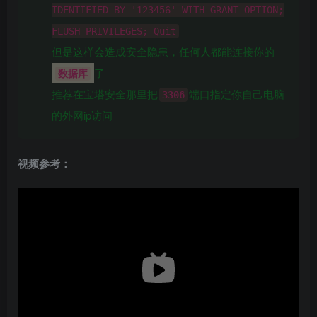
IDENTIFIED BY '123456' WITH GRANT OPTION;
FLUSH PRIVILEGES; Quit
但是这样会造成安全隐患，任何人都能连接你的
了
数据库
推荐在宝塔安全那里把
端口指定你自己电脑
3306
的外网ip访问
视频参考：