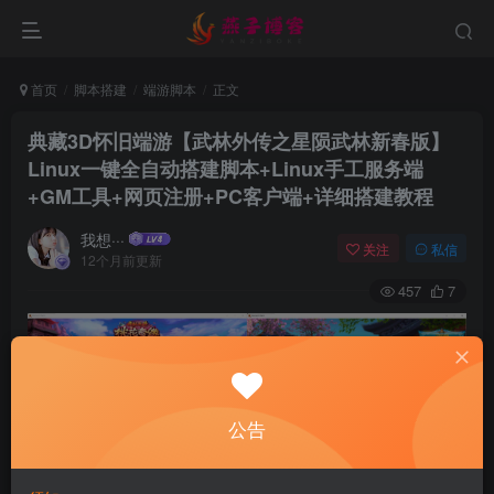
首页
脚本搭建
端游脚本
正文
典藏3D怀旧端游【武林外传之星陨武林新春版】
Linux一键全自动搭建脚本+Linux手工服务端
+GM工具+网页注册+PC客户端+详细搭建教程
我想···
关注
私信
12个月前更新
457
7
公告