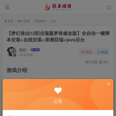
首页
脚本搭建
手游脚本
正文
【梦幻诛仙12职业瑞嘉梦诛修改版】全自动一键脚
本安装+在线安装+亲测双端+java后台
我想···
关注
私信
2年前更新
1159
13
游戏介绍
公告