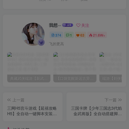
我想···
关注
374
1
63
21.6W+
飞的更高
典藏武侠端游【新武林外传】服务端全自动一键搭建脚本+GM工具+二开修改工具
【口袋觉醒新远古异兽版】全自动搭建脚本+亲测安卓苹果双端+GM授权后台+账号密码验证+
上一篇
下一篇
三网H5宫斗游戏【延禧攻略
三国卡牌【少年三国志3代焰
H5】全自动一键脚本安装
金武将版】全自动搭建脚本
+运营后台
+GM后台