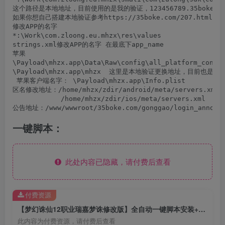
这个路径是本地地址，目前使用的是我的验证，123456789.35boke.com
如果你想自己搭建本地验证参考https://35boke.com/207.html

修改APP的名字  

*:\Work\com.zloong.eu.mhzx\res\values

strings.xml修改APP的名字 在最底下app_name
苹果

\Payload\mhzx.app\Data\Raw\config\all_platform_con
\Payload\mhzx.app\mhzx  这里是本地验证更换地址，目前也
 苹果客户端名字： \Payload\mhzx.app\Info.plist
区名修改地址：/home/mhzx/zdir/android/meta/servers.xml

            /home/mhzx/zdir/ios/meta/servers.xml

公告地址：/www/wwwroot/35boke.com/gonggao/login_announc
一键脚本：
此处内容已隐藏，请付费后查看
付费资源
【梦幻诛仙12职业瑞嘉梦诛修改版】全自动一键脚本安装+在线安装+亲测双端+java后台
此内容为付费资源，请付费后查看