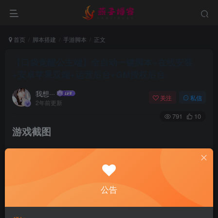
首页
脚本搭建
手游脚本
正文
【口袋觉醒公主端】全自动一键脚本+在线安装
+安卓苹果双端+运营后台+GM授权后台
我想···
关注
私信
2年前更新
791
10
游戏截图
公告