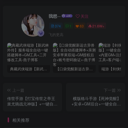
我想···
关注
374
1
63
21.6W+
飞的更高
典藏武侠端游【新武林外传】服务端全自动一键搭建脚本+GM工具+二开修改工具
【口袋觉醒新远古异兽版】全自动搭建脚本+亲测安卓苹果双端+GM授权后台+账号密码验证+
上一篇
下一篇
传世手游【打宝传世之帝王
横版格斗手游【死神觉醒】
蚩尤骑战元神版】+一键自动
+安卓+GM后台+一键全自动
架设脚本+亲测双端+客户端
搭建脚本
明文资源
相关推荐