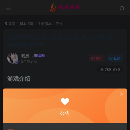
首页
脚本搭建
手游脚本
正文
白鹭引擎5端互通传奇冰雪传奇+假人自动打怪+一
键自动搭建脚本
我想···
关注
私信
2年前更新
789
9
游戏介绍
公告