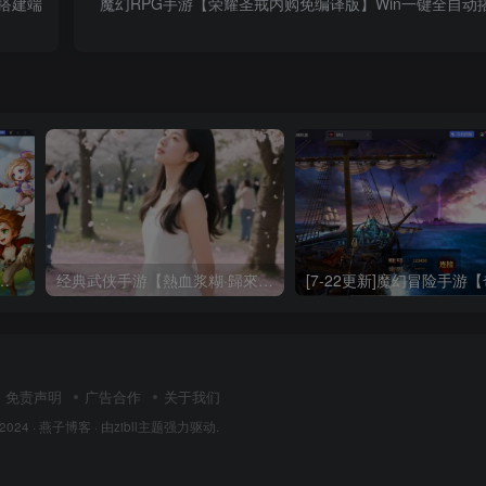
动搭建端
魔幻RPG手游【荣耀圣戒内购免编译版】Win一键全自动
最新整理Linux一键全自动搭建脚本+安卓+GM后台
经典武侠手游【熱血浆糊·歸來代金券内购七职业精修版】Linux一键全自动搭建脚本+管理后台+CDK授权后台+安卓
免责声明
广告合作
关于我们
 2024 ·
燕子博客
· 由
zibll主题
强力驱动.