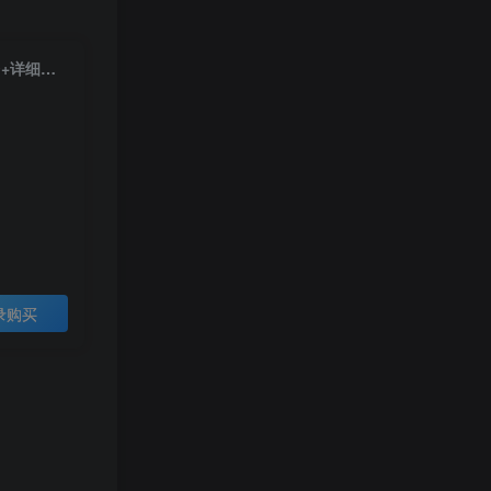
稀有卡牌手游【盗梦英雄】WIN一键全自动搭建端+安卓苹果双端+GM后台+详细搭建教程
录购买