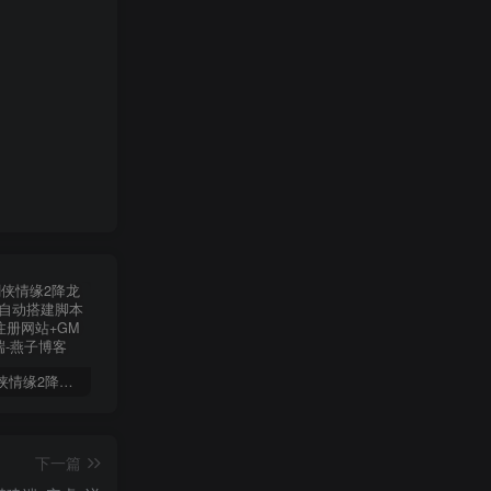
端游【剑侠情缘2降龙版】一键全自动搭建脚本+内置GM+注册网站+GM工具+客户端
多端互通手游【清渊冰雪H5免授权打金版】一键全自动搭建脚本+一键开新区合区控制台+安卓客户端+多功能GM后台+运营后台
阿拉德之怒【真勇闯阿拉德三觉版本】一键全自动搭建脚本+亲测安卓苹果双端+新职业+运营后台+GM授权后台
下一篇