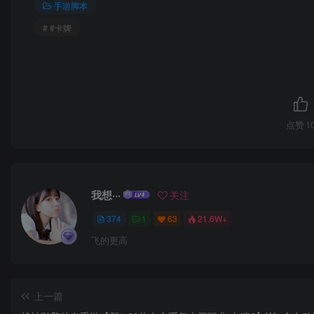
手游脚本
# #卡牌
点赞
1
我想···
关注
374
1
63
21.6W+
飞的更高
上一篇