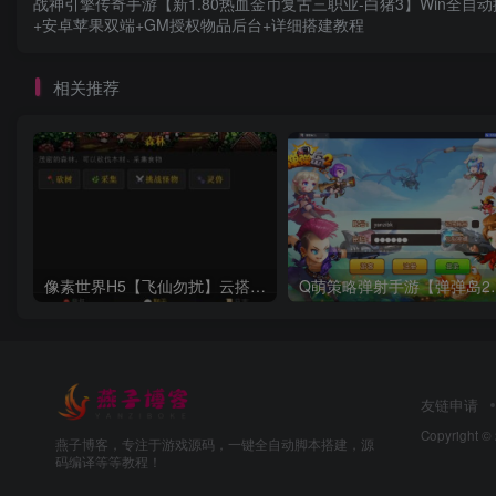
战神引擎传奇手游【新1.80热血金币复古三职业-白猪3】Win全自
+安卓苹果双端+GM授权物品后台+详细搭建教程
相关推荐
像素世界H5【飞仙勿扰】云搭建控制台+Linux一键全自动搭建脚本+全功能后台
Q萌策略弹射手游【弹弹岛2】
友链申请
Copyright ©
燕子博客，专注于游戏源码，一键全自动脚本搭建，源
码编译等等教程！