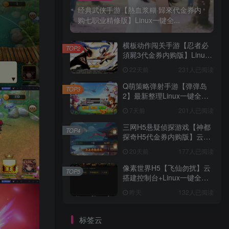
经典武侠手游【熱血浆糊·歸來代金券内
购七职业精修版】Linux一键全...
横板动作闯关手游【忍者必
TOP2
須屍3代金券内购版】Linux
一键全自动搭建脚本+安卓苹
22天前
231人已阅读
果双端+CDK授权后台
Q萌策略弹射手游【弹弹岛
TOP3
2】最新整理Linux一键全自
动搭建脚本+安卓+GM后台
7天前
201人已阅读
三网H5悬疑侦探游戏【神都
TOP4
探奇H5代金券内购版】云搭
建控制台+Linux一键全自动
20天前
177人已阅读
搭建脚本+Linux手工服务端
+管理后台+CDK授权后台
像素世界H5【飞仙勿扰】云
TOP5
+简易安卓客户端+详细搭建
搭建控制台+Linux一键全自
教程
动搭建脚本+全功能后台
昨天
132人已阅读
标签云