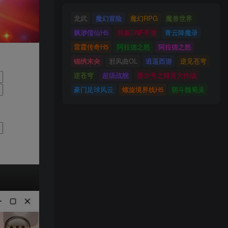
龙武
魔幻冒险
魔幻RPG
魔兽世界
飘渺儒仙H5
韩服DNF手游
青云降魔录
雷霆传奇H5
阿拉德之怒
阿拉德之怒
锦绣末央
邪风曲OL
逍遥西游
逆见苍穹
逆苍穹
超级战舰
赛尔号之精灵大作战
豪门足球风云
螺旋境界线H5
萌斗魏蜀吴