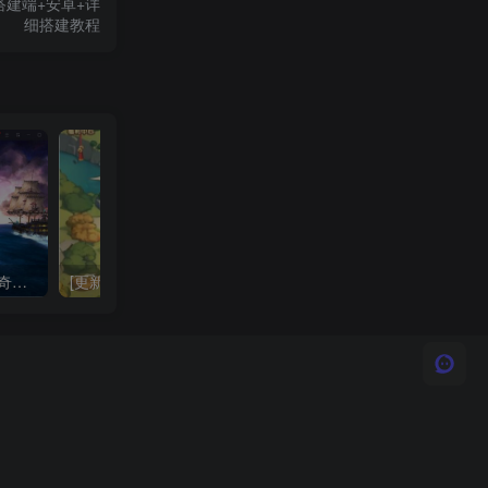
搭建端+安卓+详
细搭建教程
[7-22更新]魔幻冒险手游【奇迹Mu勇者大陆修复版】云搭建控制台+Linux一键全自动搭建脚本+安卓苹果双端+CDK授权后台
[更新]卡牌回合手游【猎魔三国H5代金券内购跨服版】云搭建控制台+Linux一键全自动搭建脚本+管理后台+运维后台+GM授权后台