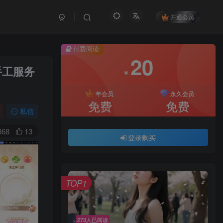
开通会员
付费阅读
20
手工服务
￥
年会员
永久会员
免费
免费
私信
368
13
登录购买
TOP1
273人已阅读