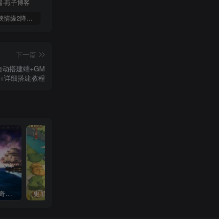
端游【剑侠情缘2降龙版】一键全自动搭建脚本+内置GM+注册网站+GM工具+客户端
多端互通手游【清渊冰雪H5免授权打金版】一键全自动搭建脚本+一键开新区合区控制台+安卓客户端+多功能GM后台+运营后台
阿拉德之怒【真勇闯阿拉德三觉版本】一键全自动搭建脚本+亲测安卓苹果双端+新职业+运营后台+GM授权后台
下一篇
自动搭建端+GM
+详细搭建教程
[7-22更新]魔幻冒险手游【奇迹Mu勇者大陆修复版】云搭建控制台+Linux一键全自动搭建脚本+安卓苹果双端+CDK授权后台
[更新]卡牌回合手游【猎魔三国H5代金券内购跨服版】云搭建控制台+Linux一键全自动搭建脚本+管理后台+运维后台+GM授权后台