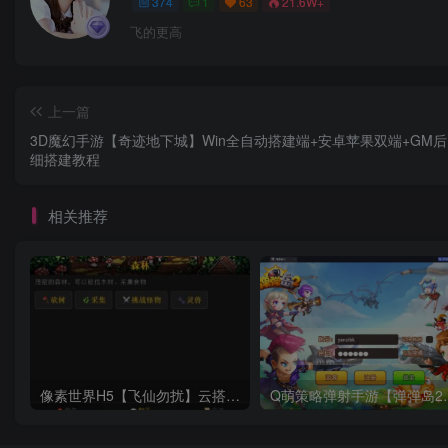
374
1
63
21.6W+
飞的更高
上一篇
3D魔幻手游【奇迹地下城】Win全自动搭建端+安卓苹果双端+GM后
细搭建教程
相关推荐
像素世界H5【飞仙勿扰】云搭建控制台+Linux一键全自动搭建脚本+全功能后台
Q萌策略弹射手游【弹弹岛2】