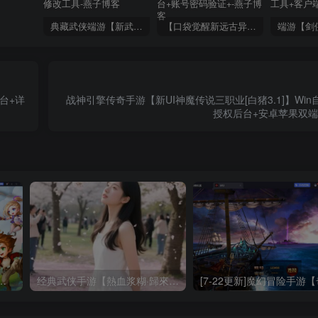
典藏武侠端游【新武林外传】服务端全自动一键搭建脚本+GM工具+二开修改工具
【口袋觉醒新远古异兽版】全自动搭建脚本+亲测安卓苹果双端+GM授权后台+账号密码验证+
台+详
战神引擎传奇手游【新UI神魔传说三职业[白猪3.1]】Win
授权后台+安卓苹果双端
最新整理Linux一键全自动搭建脚本+安卓+GM后台
经典武侠手游【熱血浆糊·歸來代金券内购七职业精修版】Linux一键全自动搭建脚本+管理后台+CDK授权后台+安卓