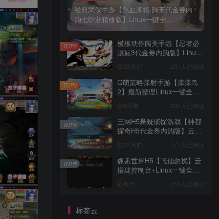
经典武侠手游【熱血浆糊·歸來代金券内
购七职业精修版】Linux一键全...
横板动作闯关手游【忍者必
TOP2
須屍3代金券内购版】Linux
一键全自动搭建脚本+安卓苹
22天前
231人已阅读
果双端+CDK授权后台
Q萌策略弹射手游【弹弹岛
TOP3
2】最新整理Linux一键全自
动搭建脚本+安卓+GM后台
8天前
206人已阅读
三网H5悬疑侦探游戏【神都
TOP4
探奇H5代金券内购版】云搭
建控制台+Linux一键全自动
21天前
177人已阅读
搭建脚本+Linux手工服务端
+管理后台+CDK授权后台
像素世界H5【飞仙勿扰】云
TOP5
+简易安卓客户端+详细搭建
搭建控制台+Linux一键全自
教程
动搭建脚本+全功能后台
昨天
150人已阅读
标签云