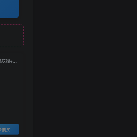
MT3换皮MH【浮生若梦尊享挂机版】Linux一键全自动搭建脚本+安卓苹果双端+Linux手工服务端+GM后台+详细搭建教程+全套源码
录购买