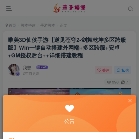
首页
脚本搭建
手游脚本
正文
唯美3D仙侠手游【逆见苍穹2-剑舞乾坤多区跨服
版】Win一键自动搭建外网端+多区跨服+安卓
+GM授权后台++详细搭建教程
我想···
关注
私信
2年前更新
398
7
公告