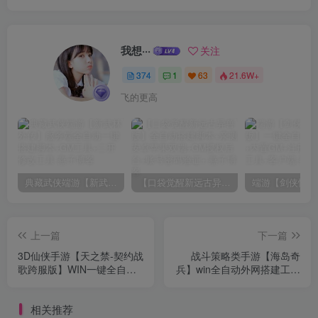
我想···
关注
374
1
63
21.6W+
飞的更高
典藏武侠端游【新武林外传】服务端全自动一键搭建脚本+GM工具+二开修改工具
【口袋觉醒新远古异兽版】全自动搭建脚本+亲测安卓苹果双端+GM授权后台+账号密码验证+
上一篇
下一篇
3D仙侠手游【天之禁-契约战
战斗策略类手游【海岛奇
歌跨服版】WIN一键全自动
兵】win全自动外网搭建工具
外网搭建端+多区+跨服+安
+不限IP位数+安卓+详细搭建
卓+运营后台+CDK/GM清包
教程
相关推荐
授权后台+手工端详细搭建教