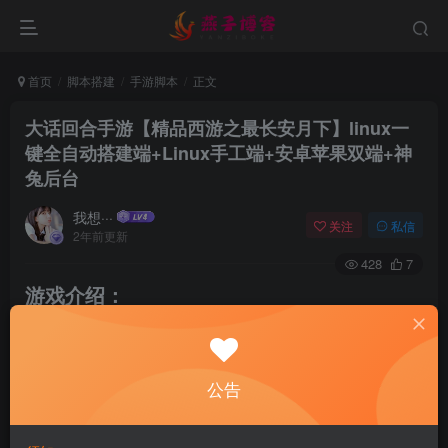
首页
脚本搭建
手游脚本
正文
大话回合手游【精品西游之最长安月下】linux一
键全自动搭建端+Linux手工端+安卓苹果双端+神
兔后台
我想···
关注
私信
2年前更新
428
7
游戏介绍：
公告