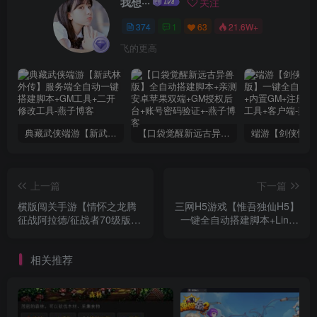
我想···
关注
374
1
63
21.6W+
飞的更高
典藏武侠端游【新武林外传】服务端全自动一键搭建脚本+GM工具+二开修改工具
【口袋觉醒新远古异兽版】全自动搭建脚本+亲测安卓苹果双端+GM授权后台+账号密码验证+
上一篇
下一篇
横版闯关手游【情怀之龙腾
三网H5游戏【惟吾独仙H5】
征战阿拉德/征战者70级版】
一键全自动搭建脚本+Linux
一键全自动搭建脚本+Linux
手工服务端+简易安卓
手工服务端+亲测安卓苹果双
APP+GM授权后台+详细搭
相关推荐
端+xls表+多功能管理后台
建教程
+GM授权后台+详细搭建教
程.