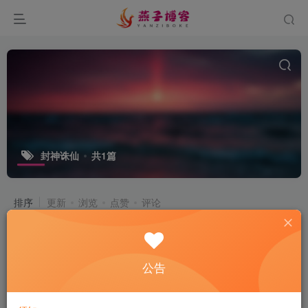
封神诛仙
共1篇
排序
更新
浏览
点赞
评论
唯美3D仙侠手游【封神诛仙】+GM授
权后台+安卓苹果双端+一键全自动搭
建脚本+Linux手工服务端+详细搭建教
公告
付费资源
19
手游脚本
￥
程
2年前
14