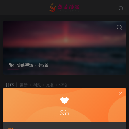
策略手游
共2篇
排序
更新
浏览
点赞
评论
[更新]典藏策略手游【列王的纷争
V6.12】云搭建控制台+Linux一键全自
动搭建脚本+GM后台+安卓
公告
付费阅读
28
手游脚本
￥
5个月前
15