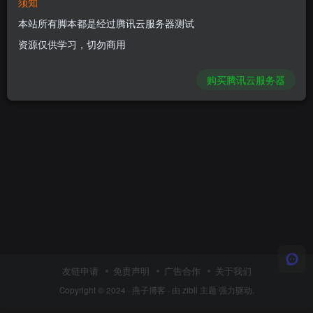
须知
三国策略手游【雄霸三国志多区跨服
版】Linux一键全自动搭建脚本+CDK
本站所有脚本都是经过腾讯云服务器测试
授权后台+安卓+Linux手工服务端+详
付费阅读
20
手游脚本
￥
资源仅供学习，切勿商用
细搭建教程
1年前
10
购买腾讯云服务器
友链申请
免责声明
广告合作
关于我们
Copyright © 2024 ·
燕子博客
· 由
zibll 主题
强力驱动.