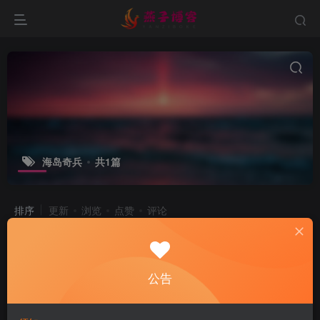
海岛奇兵
共1篇
排序
更新
浏览
点赞
评论
战斗策略类手游【海岛奇兵】win全自
动外网搭建工具+不限IP位数+安卓+详
细搭建教程
公告
付费资源
20
手游脚本
￥
2年前
9