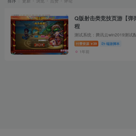
排序
更新
浏览
点赞
评论
Q版射击类竞技页游【弹弹
程
付费资源
39
端游脚本
￥
1年前