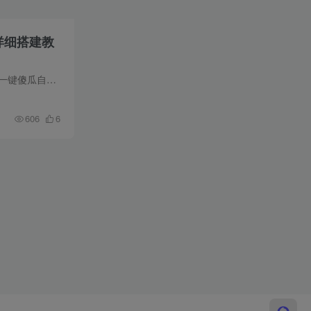
详细搭建教
测试系统：腾讯云win2019测试配置：2H4G1.这个端搭建非常麻烦，这里花时间写了这个自动搭建工具，一键傻瓜自动搭建完成！2.原来带的端口转发工具不好用，经常性掉，配置又麻烦，博主重新写了一...
606
6