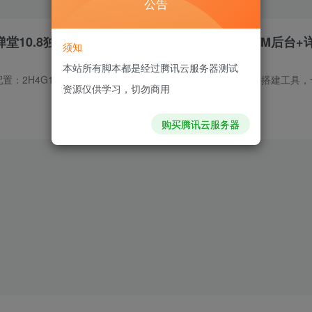
公告
堂10.8独家纹章版】WIN一键全自动搭建端+GM后台+
须知
本站所有脚本都是经过腾讯云服务器测试
资源仅供学习，切勿商用
购买腾讯云服务器