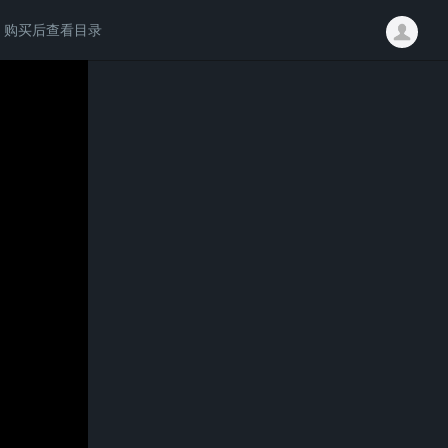
购买后查看目录
请付费后学习完整内容
白鹭冰雪h5修改教程
￥30.00
立即购买