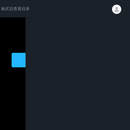
购买后查看目录
请登录后学习完整内容
易语言入门视频教学全套
免费
立即登录
注册会员