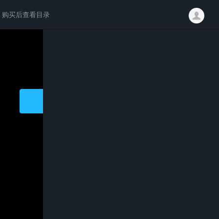
购买后查看目录
请登录后学习完整内容
易语言入门视频教学全套
免费
立即登录
注册会员