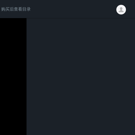
购买后查看目录
请付费后学习完整内容
三端龙途引擎
￥60.00
立即购买