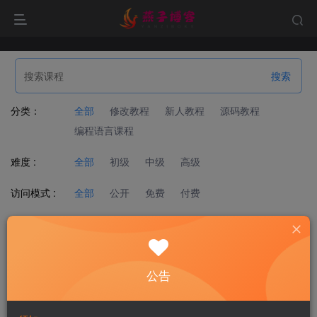
分类：
全部
修改教程
新人教程
源码教程
编程语言课程
难度 :
全部
初级
中级
高级
访问模式 :
全部
公开
免费
付费
标签：
全部
dat文件工具
lua语言
XO三端引擎
三端龙途引擎
仙境传说RO
刺客引擎
圣戒
大话西游
天之禁
天命6
天龙八部荣耀版
公告
延禧攻略
摸金迷城
放置封神H5
易语言
棍子西游H5
汉王纷争
白娘子传奇