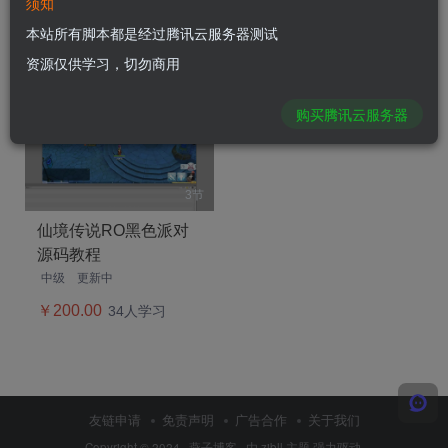
须知
白鹭冰雪
闲逛隋唐
阿拉德之怒
魔天记
本站所有脚本都是经过腾讯云服务器测试
资源仅供学习，切勿商用
全部课程
1
课程
购买腾讯云服务器
3节
仙境传说RO黑色派对
源码教程
中级
更新中
￥200.00
34人学习
友链申请
免责声明
广告合作
关于我们
Copyright © 2024 ·
燕子博客
· 由
zibll 主题
强力驱动.